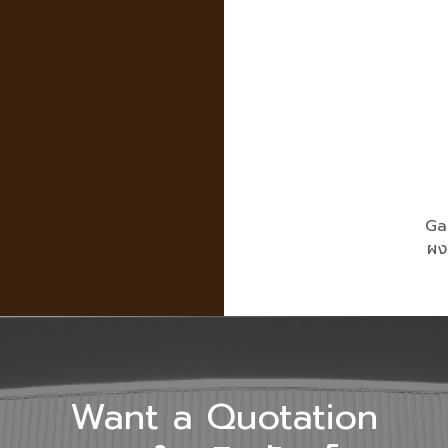
Ga
ผง
Want a Quotation