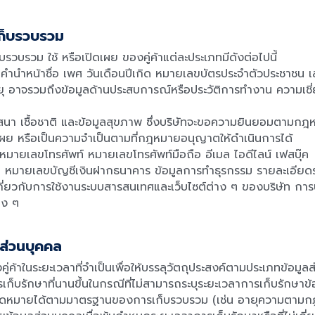
ทเก็บรวบรวม
ก็บรวบรวม ใช้ หรือเปิดเผย ของคู่ค้าแต่ละประเภทมีดังต่อไปนี้
ุล คำนำหน้าชื่อ เพศ วันเดือนปีเกิด หมายเลขบัตรประจำตัวประชาชน เล
อายุ อาจรวมถึงข้อมูลด้านประสบการณ์หรือประวัติการทำงาน ความเช
ศาสนา เชื้อชาติ และข้อมูลสุขภาพ ซึ่งบริษัทจะขอความยินยอมตามก
ดเผย หรือเป็นความจำเป็นตามที่กฎหมายอนุญาตให้ดำเนินการได้
ยู่ หมายเลขโทรศัพท์ หมายเลขโทรศัพท์มือถือ อีเมล ไอดีไลน์ เฟสบุ๊ค
ช่น หมายเลขบัญชีเงินฝากธนาคาร ข้อมูลการทำธุรกรรม รายละเอีย
มูลเกี่ยวกับการใช้งานระบบสารสนเทศและเว็บไซต์ต่าง ๆ ของบริษัท 
าง ๆ
ลส่วนบุคคล
คู่ค้าในระยะเวลาที่จำเป็นเพื่อให้บรรลุวัตถุประสงค์ตามประเภทข้อมูล
บรักษาที่นานขึ้นในกรณีที่ไม่สามารถระบุระยะเวลาการเก็บรักษาข้อ
จคาดหมายได้ตามมาตรฐานของการเก็บรวบรวม (เช่น อายุความตามกฎห