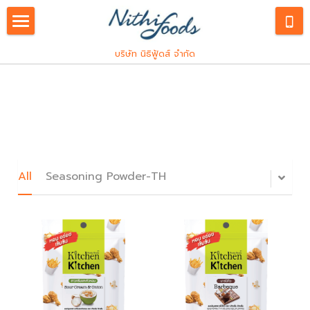
English
บริษัท นิธิฟู้ดส์ จำกัด
Our Service
Products
ภาษาไทย
Industrial
Consumers
Spice and Herbs
Custom R&D
Franchise
All
Hiring
Seasoning Powder-TH
Innovations
Snack Seasoning
Kitchen Kitchen
PDPA
Meat Processing
Let's Plant Meat
PDPA
Search
Pocket Chef
PDPA Staffs
East Kitchen