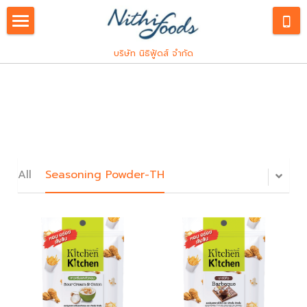
English
บริษัท นิธิฟู้ดส์ จำกัด
Our Service
Products
ภาษาไทย
Industrial
Consumers
Spice and Herbs
Custom R&D
Franchise
All
Hiring
Seasoning Powder-TH
Innovations
Snack Seasoning
Kitchen Kitchen
PDPA
Meat Processing
Let's Plant Meat
PDPA
Search
Pocket Chef
PDPA Staffs
East Kitchen