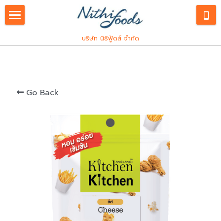
English
บริษัท นิธิฟู้ดส์ จำกัด
Our Service
Products
ภาษาไทย
Go Back
Industrial
Consumers
Spice and Herbs
Custom R&D
Franchise
Hiring
Innovations
Snack Seasoning
Kitchen Kitchen
PDPA
Meat Processing
Let's Plant Meat
PDPA
Search
Pocket Chef
PDPA Staffs
East Kitchen