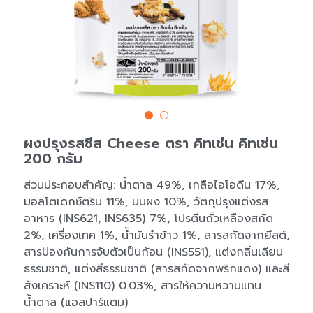
ผงปรุงรสชีส Cheese ตรา คิทเช่น คิทเช่น
200 กรัม
ส่วนประกอบสำคัญ: น้ำตาล 49%, เกลือไอโอดีน 17%,
มอลโตเดกซ์ตริน 11%, นมผง 10%, วัตถุปรุงแต่งรส
อาหาร (INS621, INS635) 7%, โปรตีนถั่วเหลืองสกัด
2%, เครื่องเทศ 1%, น้ำมันรำข้าว 1%, สารสกัดจากยีสต์,
สารป้องกันการจับตัวเป็นก้อน (INS551), แต่งกลิ่นเลียน
ธรรมชาติ, แต่งสีธรรมชาติ (สารสกัดจากพริกแดง) และสี
สังเคราะห์ (INS110) 0.03%, สารให้ความหวานแทน
น้ำตาล (แอสปาร์แตม)